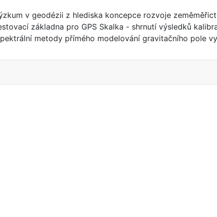
í výzkum v geodézii z hlediska koncepce rozvoje zeměměřic
 Testovací základna pro GPS Skalka - shrnutí výsledků kalibr
 - Spektrální metody přímého modelování gravitačního pole