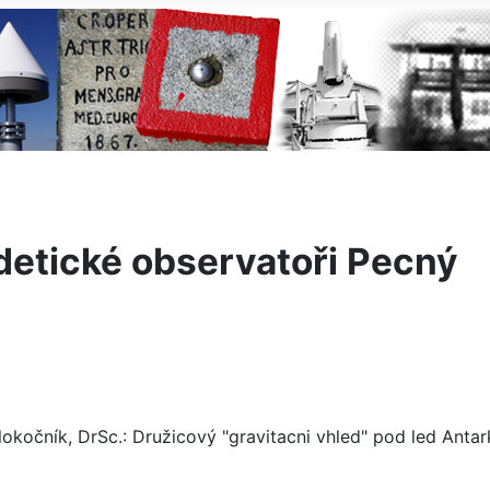
etické observatoři Pecný
)
Klokočník, DrSc.: Družicový "gravitacni vhled" pod led Ant