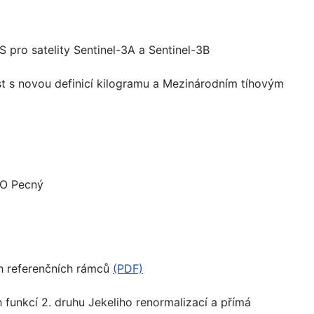
 pro satelity Sentinel-3A a Sentinel-3B
ost s novou definicí kilogramu a Mezinárodním tíhovým
 GO Pecný
ch referenčních rámců
(PDF)
 funkcí 2. druhu Jekeliho renormalizací a přímá