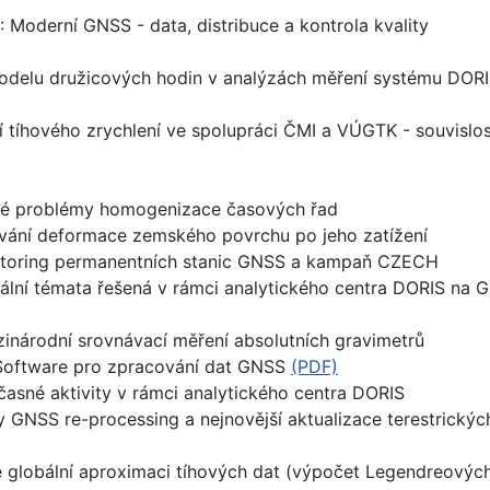
: Moderní GNSS - data, distribuce a kontrola kvality
modelu družicových hodin v analýzách měření systému DORIS
ní tíhového zrychlení ve spolupráci ČMI a VÚGTK - souvisl
brané problémy homogenizace časových řad
lování deformace zemského povrchu po jeho zatížení
: Monitoring permanentních stanic GNSS a kampaň CZECH
ktuální témata řešená v rámci analytického centra DORIS na
Mezinárodní srovnávací měření absolutních gravimetrů
- Software pro zpracování dat GNSS
(PDF)
učasné aktivity v rámci analytického centra DORIS
dky GNSS re-processing a nejnovější aktualizace terestrický
ke globální aproximaci tíhových dat (výpočet Legendreových